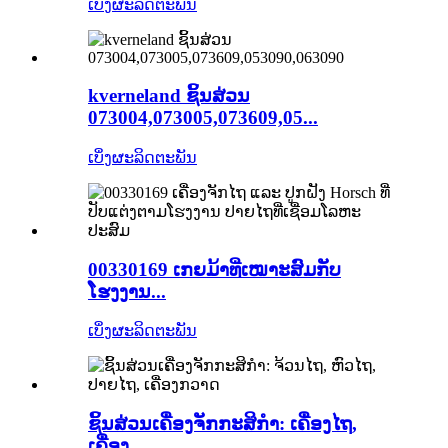
ເບິ່ງຜະລິດຕະພັນ
kverneland ຊິ້ນສ່ວນ
073004,073005,073609,05...
ເບິ່ງຜະລິດຕະພັນ
00330169 ເກຍມ້າທີ່ເໝາະສົມກັບ
ໂຮງງານ...
ເບິ່ງຜະລິດຕະພັນ
ຊິ້ນສ່ວນເຄື່ອງຈັກກະສິກຳ: ເຄື່ອງໄຖ,
ເຄື່ອງ...