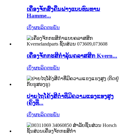
ເຄື່ອງຈັກສົ່ງຄືນຟາງແບບທົນທານ
Hamme...
ເບິ່ງຜະລິດຕະພັນ
ເຄື່ອງຈັກກະສິກຳລຸ້ນຄລາສສິກ Kvern...
ເບິ່ງຜະລິດຕະພັນ
ປາຍໄຖໂຄ້ງສີດຳທີ່ມີຄວາມແຂງແຮງສູງ
(ຄົງທີ່...
ເບິ່ງຜະລິດຕະພັນ