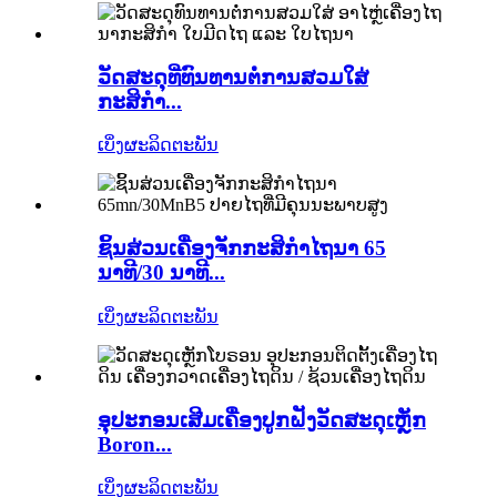
ວັດສະດຸທີ່ທົນທານຕໍ່ການສວມໃສ່
ກະສິກຳ...
ເບິ່ງຜະລິດຕະພັນ
ຊິ້ນສ່ວນເຄື່ອງຈັກກະສິກຳໄຖນາ 65
ນາທີ/30 ນາທີ...
ເບິ່ງຜະລິດຕະພັນ
ອຸປະກອນເສີມເຄື່ອງປູກຝັງວັດສະດຸເຫຼັກ
Boron...
ເບິ່ງຜະລິດຕະພັນ