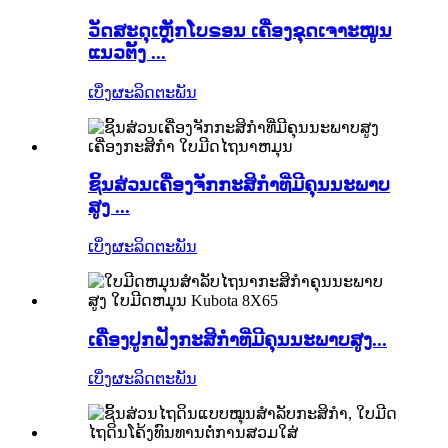
ວັດສະດຸເຫຼັກໂບຣອນ ເຄື່ອງຂຸດເຈາະໝູນ
ແນວຕັ້ງ ...
ເບິ່ງຜະລິດຕະພັນ
ຊິ້ນສ່ວນເຄື່ອງຈັກກະສິກຳທີ່ມີຄຸນນະພາບ
ສູງ ...
ເບິ່ງຜະລິດຕະພັນ
ເຄື່ອງປູກຝັງກະສິກໍາທີ່ມີຄຸນນະພາບສູງ...
ເບິ່ງຜະລິດຕະພັນ