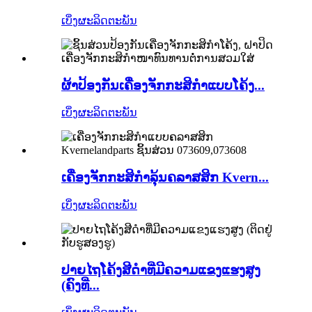
ເບິ່ງຜະລິດຕະພັນ
ຜ້າປ້ອງກັນເຄື່ອງຈັກກະສິກຳແບບໂຄ້ງ...
ເບິ່ງຜະລິດຕະພັນ
ເຄື່ອງຈັກກະສິກຳລຸ້ນຄລາສສິກ Kvern...
ເບິ່ງຜະລິດຕະພັນ
ປາຍໄຖໂຄ້ງສີດຳທີ່ມີຄວາມແຂງແຮງສູງ
(ຄົງທີ່...