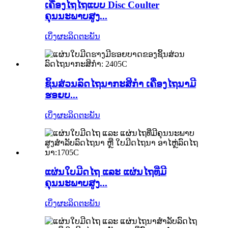
ເຄື່ອງໄຖໄຖແບບ Disc Coulter
ຄຸນນະພາບສູງ...
ເບິ່ງຜະລິດຕະພັນ
ຊິ້ນສ່ວນລົດໄຖນາກະສິກຳ ເຄື່ອງໄຖນາມີ
ຮອຍບ...
ເບິ່ງຜະລິດຕະພັນ
ແຜ່ນໃບມີດໄຖ ແລະ ແຜ່ນໄຖທີ່ມີ
ຄຸນນະພາບສູງ...
ເບິ່ງຜະລິດຕະພັນ