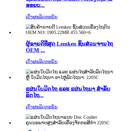
ຮອຍບ...
ເບິ່ງຜະລິດຕະພັນ
ຜູ້ຂາຍດີທີ່ສຸດ Lemken ຊິ້ນສ່ວນຈານໄຖ
OEM ...
ເບິ່ງຜະລິດຕະພັນ
ແຜ່ນໃບມີດໄຖ ແລະ ແຜ່ນໄຖນາ ສຳລັບ
ລົດໄຖ...
ເບິ່ງຜະລິດຕະພັນ