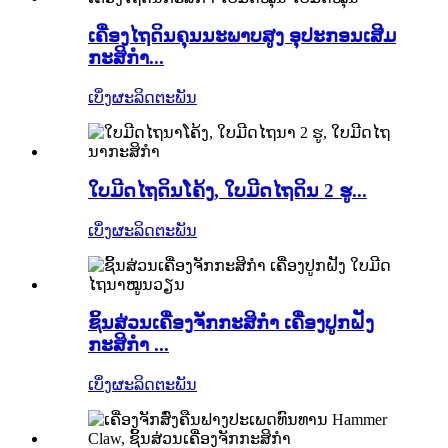
ເຄື່ອງໄຖດິນຄຸນນະພາບສູງ ອຸປະກອນເສີມ
ກະສິກຳ...
ເບິ່ງຜະລິດຕະພັນ
ໃບມີດໄຖດິນໂຄ້ງ, ໃບມີດໄຖດິນ 2 ຮູ...
ເບິ່ງຜະລິດຕະພັນ
ຊິ້ນສ່ວນເຄື່ອງຈັກກະສິກຳ ເຄື່ອງປູກຝັງ
ກະສິກຳ ...
ເບິ່ງຜະລິດຕະພັນ