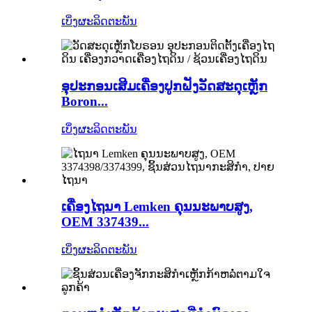
ເບິ່ງຜະລິດຕະພັນ
ອຸປະກອນເສີມເຄື່ອງປູກຝັງວັດສະດຸເຫຼັກ
Boron...
ເບິ່ງຜະລິດຕະພັນ
ເຄື່ອງໄຖນາ Lemken ຄຸນນະພາບສູງ,
OEM 337439...
ເບິ່ງຜະລິດຕະພັນ