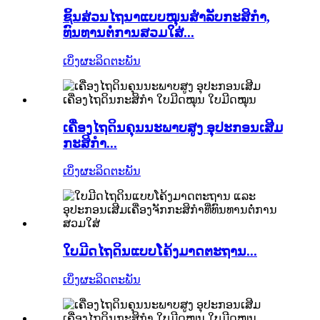
ຊິ້ນສ່ວນໄຖນາແບບໝຸນສຳລັບກະສິກຳ,
ທົນທານຕໍ່ການສວມໃສ່...
ເບິ່ງຜະລິດຕະພັນ
ເຄື່ອງໄຖດິນຄຸນນະພາບສູງ ອຸປະກອນເສີມ
ກະສິກຳ...
ເບິ່ງຜະລິດຕະພັນ
ໃບມີດໄຖດິນແບບໂຄ້ງມາດຕະຖານ...
ເບິ່ງຜະລິດຕະພັນ