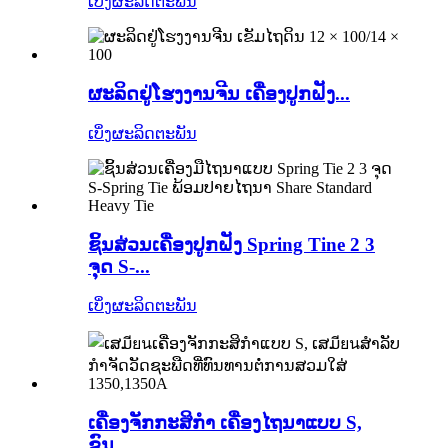
ເບິ່ງຜະລິດຕະພັນ
ຜະລິດຢູ່ໂຮງງານຈີນ ເຄື່ອງປູກຝັງ...
ເບິ່ງຜະລິດຕະພັນ
ຊິ້ນສ່ວນເຄື່ອງປູກຝັງ Spring Tine 2 3
ຈຸດ S-...
ເບິ່ງຜະລິດຕະພັນ
ເຄື່ອງຈັກກະສິກຳ ເຄື່ອງໄຖນາແບບ S,
ຂົນ...