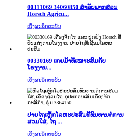
00311069 34060850 ສໍາລັບພາກສ່ວນ
Horsch Agricu...
ເບິ່ງຜະລິດຕະພັນ
00330169 ເກຍມ້າທີ່ເໝາະສົມກັບ
ໂຮງງານ...
ເບິ່ງຜະລິດຕະພັນ
ປາຍໄຖເຫຼັກໂລຫະປະສົມທີ່ທົນທານຕໍ່ການ
ສວມໃສ່, ໄຖ ...
ເບິ່ງຜະລິດຕະພັນ