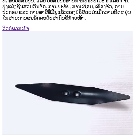
ທົດສອບທີ່ສົມບູນ, ແລະ ປະສົມປະສານການປະທັບໂລຫະ ແລະ ການ
ປຸງແຕ່ງຊິ້ນສ່ວນກົນຈັກ. ການປະທັບ, ການເຊື່ອມ, ເຄື່ອງຈັກ, ການ
ປະກອບ ແລະ ການທາສີທີ່ມີຢູ່ແລ້ວຂອງບໍລິສັດແມ່ນມີຄວາມຍືດຫຍຸ່ນ
ໃນສາຍການຜະລິດລະດັບສາກົນທີ່ກ້າວໜ້າ.
ຕິດຕໍ່ພວກເຮົາ