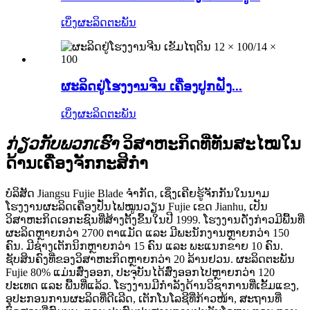
ເບິ່ງຜະລິດຕະພັນ
ຜະລິດຢູ່ໂຮງງານຈີນ ເຄື່ອງປູກຝັງ...
ເບິ່ງຜະລິດຕະພັນ
ກ່ຽວກັບພວກເຮົາ
ວິສາຫະກິດທີ່ທັນສະໄໝໃນ
ດ້ານເຄື່ອງຈັກກະສິກຳ
ບໍລິສັດ Jiangsu Fujie Blade ຈຳກັດ, ເຊິ່ງເຄີຍຮູ້ຈັກກັນໃນນາມ
ໂຮງງານຜະລິດເຄື່ອງປັ່ນໄຟໝູນວຽນ Fujie ເຂດ Jianhu, ເປັນ
ວິສາຫະກິດເອກະຊົນທີ່ສ້າງຕັ້ງຂຶ້ນໃນປີ 1999. ໂຮງງານດັ່ງກ່າວມີພື້ນທີ່
ຜະລິດຫຼາຍກວ່າ 2700 ຕາແມັດ ແລະ ມີພະນັກງານຫຼາຍກວ່າ 150
ຄົນ. ມີຊ່າງເຕັກນິກຫຼາຍກວ່າ 15 ຄົນ ແລະ ພະແນກຂາຍ 10 ຄົນ.
ຊັບສິນຄົງທີ່ຂອງວິສາຫະກິດຫຼາຍກວ່າ 20 ລ້ານຢວນ. ຜະລິດຕະພັນ
Fujie 80% ແມ່ນສົ່ງອອກ, ປະຈຸບັນໄດ້ສົ່ງອອກໄປຫຼາຍກວ່າ 120
ປະເທດ ແລະ ພື້ນທີ່ແລ້ວ. ໂຮງງານມີກຳລັງດ້ານວິຊາການທີ່ເຂັ້ມແຂງ,
ອຸປະກອນການຜະລິດທີ່ດີເລີດ, ເຕັກໂນໂລຊີທີ່ກ້າວໜ້າ, ສະຖານທີ່