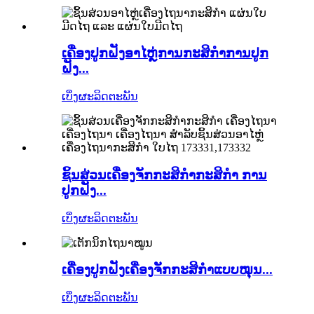
ເຄື່ອງ​ປູກ​ຝັງ​ອາ​ໄຫຼ່​ການ​ກະ​ສິ​ກໍາ​ການ​ປູກ​
ຝັງ...
ເບິ່ງຜະລິດຕະພັນ
ຊິ້ນສ່ວນເຄື່ອງຈັກກະສິກຳກະສິກຳ ການ
ປູກຝັງ...
ເບິ່ງຜະລິດຕະພັນ
ເຄື່ອງປູກຝັງເຄື່ອງຈັກກະສິກຳແບບໝຸນ...
ເບິ່ງຜະລິດຕະພັນ