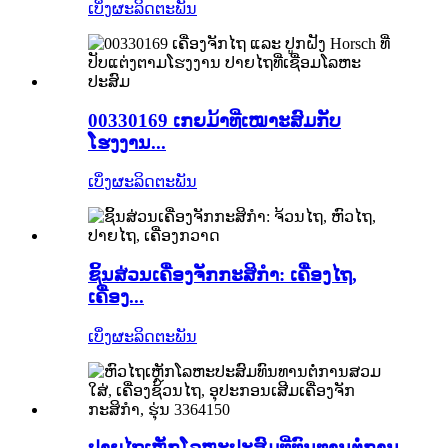
ເບິ່ງຜະລິດຕະພັນ
00330169 ເກຍມ້າທີ່ເໝາະສົມກັບ
ໂຮງງານ...
ເບິ່ງຜະລິດຕະພັນ
ຊິ້ນສ່ວນເຄື່ອງຈັກກະສິກຳ: ເຄື່ອງໄຖ,
ເຄື່ອງ...
ເບິ່ງຜະລິດຕະພັນ
ປາຍໄຖເຫຼັກໂລຫະປະສົມທີ່ທົນທານຕໍ່ການ