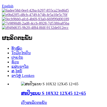
English
ຜະລິດຕະພັນ
ທັງໝົດ
ໃບມີດໄຖດິນ
ປາຍໄຖ
ຊ້ວນ
ແຜ່ນຮາໂຣ
ສ-ໄທນ໌
ອາໄຫຼ່ Lemken
ສະປິງແບບ S 10X32 12X45 12×65
ເບິ່ງຜະລິດຕະພັນ