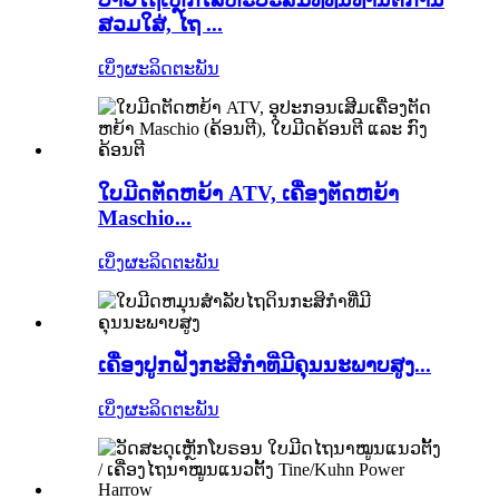
ສວມໃສ່, ໄຖ ...
ເບິ່ງຜະລິດຕະພັນ
ໃບມີດຕັດຫຍ້າ ATV, ເຄື່ອງຕັດຫຍ້າ
Maschio...
ເບິ່ງຜະລິດຕະພັນ
ເຄື່ອງປູກຝັງກະສິກໍາທີ່ມີຄຸນນະພາບສູງ...
ເບິ່ງຜະລິດຕະພັນ