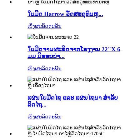
ໃບມີດ Harrow ວັດສະດຸທົນຫູ...
ເບິ່ງຜະລິດຕະພັນ
ໃບມີດຈານຜະລິດຈາກໂຮງງານ 22"X 6
ມມ ມີຮອຍບ່າ...
ເບິ່ງຜະລິດຕະພັນ
ແຜ່ນໃບມີດໄຖ ແລະ ແຜ່ນໄຖນາ ສຳລັບ
ລົດໄຖ...
ເບິ່ງຜະລິດຕະພັນ