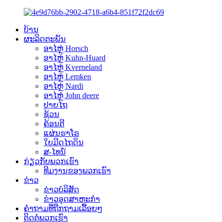
ບ້ານ
ຜະລິດຕະພັນ
ອາໄຫຼ່ Horsch
ອາໄຫຼ່ Kuhn-Huard
ອາໄຫຼ່ Kverneland
ອາໄຫຼ່ Lemken
ອາໄຫຼ່ Nardi
ອາໄຫຼ່ John deere
ປາຍໄຖ
ຊ້ວນ
ຄ້ອນຕີ
ແຜ່ນຮາໂຣ
ໃບມີດໄຖດິນ
ສ-ໄທນ໌
ກ່ຽວກັບພວກເຮົາ
ທີມງານຂອງພວກເຮົາ
ຂ່າວ
ຂ່າວບໍລິສັດ
ຂ່າວອຸດສາຫະກຳ
ຄຳຖາມທີ່ຖືກຖາມເລື້ອຍໆ
ຕິດຕໍ່ພວກເຮົາ