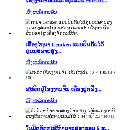
ໂຮງງານຈີນຜະລິດຊິ້ນສ່ວນ Horsch...
ເບິ່ງຜະລິດຕະພັນ
ເຄື່ອງໄຖນາ Lemken ແບບປີ້ນກັບໄດ້
ຄຸນນະພາບສູງ...
ເບິ່ງຜະລິດຕະພັນ
ຜະລິດຢູ່ໂຮງງານຈີນ ເຄື່ອງປູກຝັງ...
ເບິ່ງຜະລິດຕະພັນ
ໃບມີດຕັດກະສິກຳຍາວສອງຂອບ 6 ຮູ...