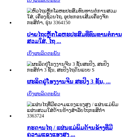
ເບິ່ງຜະລິດຕະພັນ
ປາຍໄຖເຫຼັກໂລຫະປະສົມທີ່ທົນທານຕໍ່ການ
ສວມໃສ່, ໄຖ ...
ເບິ່ງຜະລິດຕະພັນ
ຜະລິດຢູ່ໂຮງງານຈີນ ສະປິງ 3 ຊັ້ນ, ...
ເບິ່ງຜະລິດຕະພັນ
ກະດານໄຖ / ແຜ່ນແມ່ພິມດ້ານຂ້າງທີ່ມີ
ຄວາມແຂງແຮງສູງ ...