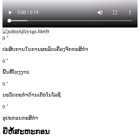
+
0
ປະສົບການໃນການຜະລິດເຄື່ອງຈັກກະສິກຳ
+
0
ພື້ນທີ່ໂຮງງານ
+
0
ນະວັດຕະກໍາດ້ານເຕັກໂນໂລຊີ
+
0
ອຸປະກອນກະສິກຳ
ຍີ່ຫໍ້ສະຫະກອນ