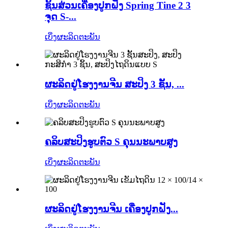
ຊິ້ນສ່ວນເຄື່ອງປູກຝັງ Spring Tine 2 3
ຈຸດ S-...
ເບິ່ງຜະລິດຕະພັນ
ຜະລິດຢູ່ໂຮງງານຈີນ ສະປິງ 3 ຊັ້ນ, ...
ເບິ່ງຜະລິດຕະພັນ
ຄລິບສະປິງຮູບຕົວ S ຄຸນນະພາບສູງ
ເບິ່ງຜະລິດຕະພັນ
ຜະລິດຢູ່ໂຮງງານຈີນ ເຄື່ອງປູກຝັງ...