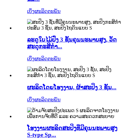
ເບິ່ງຜະລິດຕະພັນ
ລະດູໃບໄມ້ປົ່ງ 3 ຊັ້ນຄຸນນະພາບສູງ, ວັດ
ສະດຸກະສິກຳ...
ເບິ່ງຜະລິດຕະພັນ
ຜະລິດໂດຍໂຮງງານ, ຜ້າສະປິງ 3 ຊັ້ນ...
ເບິ່ງຜະລິດຕະພັນ
ໂຮງງານຜະລິດສະປິງທີ່ມີຄຸນນະພາບສູງ
S-type Sp...