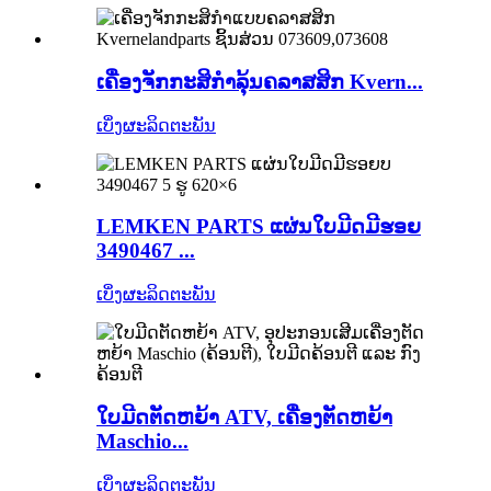
ເຄື່ອງຈັກກະສິກຳລຸ້ນຄລາສສິກ Kvern...
ເບິ່ງຜະລິດຕະພັນ
LEMKEN PARTS ແຜ່ນໃບມີດມີຮອຍ
3490467 ...
ເບິ່ງຜະລິດຕະພັນ
ໃບມີດຕັດຫຍ້າ ATV, ເຄື່ອງຕັດຫຍ້າ
Maschio...
ເບິ່ງຜະລິດຕະພັນ