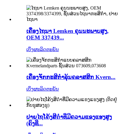
ເຄື່ອງໄຖນາ Lemken ຄຸນນະພາບສູງ,
OEM 337439...
ເບິ່ງຜະລິດຕະພັນ
ເຄື່ອງຈັກກະສິກຳລຸ້ນຄລາສສິກ Kvern...
ເບິ່ງຜະລິດຕະພັນ
ປາຍໄຖໂຄ້ງສີດຳທີ່ມີຄວາມແຂງແຮງສູງ
(ຄົງທີ່...