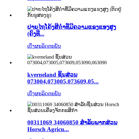
ປາຍໄຖໂຄ້ງສີດຳທີ່ມີຄວາມແຂງແຮງສູງ
(ຄົງທີ່...
ເບິ່ງຜະລິດຕະພັນ
kverneland ຊິ້ນສ່ວນ
073004,073005,073609,05...
ເບິ່ງຜະລິດຕະພັນ
00311069 34060850 ສໍາລັບພາກສ່ວນ
Horsch Agricu...