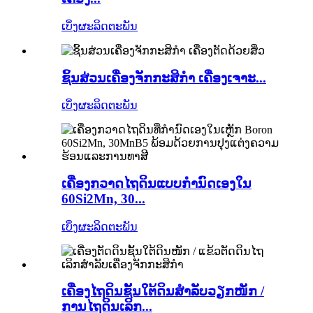
ເບິ່ງຜະລິດຕະພັນ
ຊິ້ນສ່ວນເຄື່ອງຈັກກະສິກຳ ເຄື່ອງເຈາະ...
ເບິ່ງຜະລິດຕະພັນ
ເຄື່ອງກວາດໄຖດິນແບບກຳນົດເອງໃນ
60Si2Mn, 30...
ເບິ່ງຜະລິດຕະພັນ
ເຄື່ອງໄຖດິນຊັ້ນໃຕ້ດິນສຳລັບວຽກໜັກ /
ການໄຖດິນເລິກ...