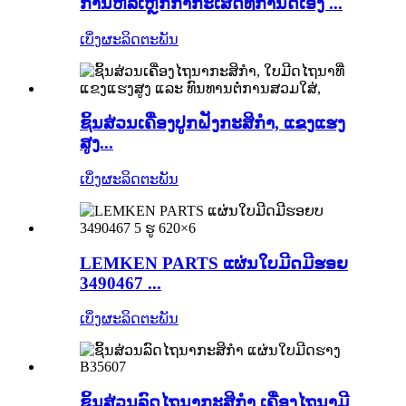
ການຫລໍ່ເຫຼັກກ້າກະເສດທີ່ກຳນົດເອງ ...
ເບິ່ງຜະລິດຕະພັນ
ຊິ້ນສ່ວນເຄື່ອງປູກຝັງກະສິກຳ, ແຂງແຮງ
ສູງ...
ເບິ່ງຜະລິດຕະພັນ
LEMKEN PARTS ແຜ່ນໃບມີດມີຮອຍ
3490467 ...
ເບິ່ງຜະລິດຕະພັນ
ຊິ້ນສ່ວນລົດໄຖນາກະສິກຳ ເຄື່ອງໄຖນາມີ