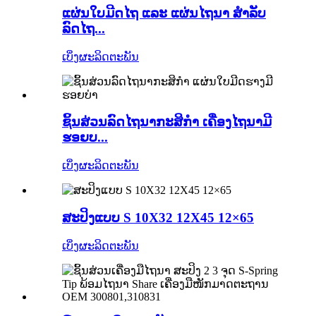
ແຜ່ນໃບມີດໄຖ ແລະ ແຜ່ນໄຖນາ ສຳລັບ
ລົດໄຖ...
ເບິ່ງຜະລິດຕະພັນ
ຊິ້ນສ່ວນລົດໄຖນາກະສິກຳ ເຄື່ອງໄຖນາມີ
ຮອຍບ...
ເບິ່ງຜະລິດຕະພັນ
ສະປິງແບບ S 10X32 12X45 12×65
ເບິ່ງຜະລິດຕະພັນ