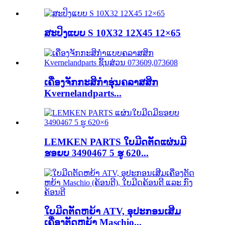
ສະປິງແບບ S 10X32 12X45 12×65
ເຄື່ອງຈັກກະສິກຳຮຸ່ນຄລາສສິກ
Kvernelandparts...
LEMKEN PARTS ໃບມີດຕັດແຜ່ນມີ
ຮອຍບ 3490467 5 ຮູ 620...
ໃບມີດຕັດຫຍ້າ ATV, ອຸປະກອນເສີມ
ເຄື່ອງຕັດຫຍ້າ Maschio...