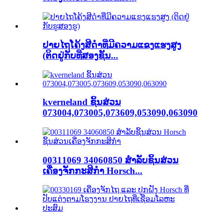
ປາຍໄຖໂຄ້ງສີດຳທີ່ມີຄວາມແຂງແຮງສູງ
(ຕິດຢູ່ກັບທີ່ສອງຊັ້ນ...
kverneland ຊິ້ນສ່ວນ
073004,073005,073609,053090,063090
00311069 34060850 ສຳລັບຊິ້ນສ່ວນ
ເຄື່ອງຈັກກະສິກຳ Horsch...