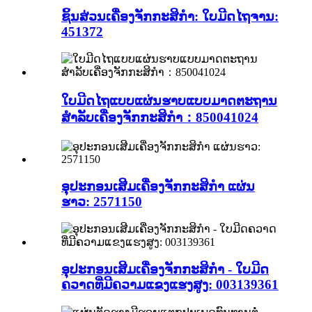
ຊິ້ນສ່ວນເຄື່ອງຈັກກະສິກຳ: ໃບມີດໄຖຈານ:
451372
ໃບມີດໄຖແບບແຜ່ນຮາບແບບມາດຕະຖານ
ສຳລັບເຄື່ອງຈັກກະສິກຳ：850041024
ອຸປະກອນເສີມເຄື່ອງຈັກກະສິກໍາ ແຜ່ນ
ຮາວ: 2571150
ອຸປະກອນເສີມເຄື່ອງຈັກກະສິກຳ - ໃບມີດ
ຄວາດທີ່ມີຄວາມແຂງແຮງສູງ: 003139361