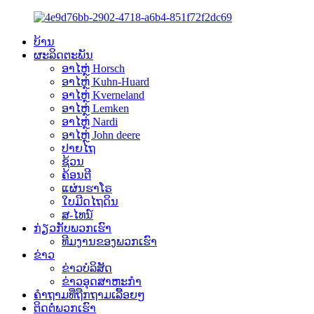
ບ້ານ
ຜະລິດຕະພັນ
ອາໄຫຼ່ Horsch
ອາໄຫຼ່ Kuhn-Huard
ອາໄຫຼ່ Kverneland
ອາໄຫຼ່ Lemken
ອາໄຫຼ່ Nardi
ອາໄຫຼ່ John deere
ປາຍໄຖ
ຊ້ວນ
ຄ້ອນຕີ
ແຜ່ນຮາໂຣ
ໃບມີດໄຖດິນ
ສ-ໄທນ໌
ກ່ຽວກັບພວກເຮົາ
ທີມງານຂອງພວກເຮົາ
ຂ່າວ
ຂ່າວບໍລິສັດ
ຂ່າວອຸດສາຫະກຳ
ຄຳຖາມທີ່ຖືກຖາມເລື້ອຍໆ
ຕິດຕໍ່ພວກເຮົາ