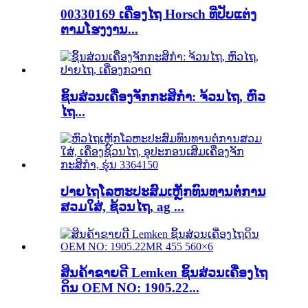
00330169 ເຄື່ອງໄຖ Horsch ທີ່ປັບແຕ່ງ
ຕາມໂຮງງານ...
ຊິ້ນສ່ວນເຄື່ອງຈັກກະສິກຳ: ຈ້ວນໄຖ, ຫົວ
ໄຖ...
ປາຍໄຖໂລຫະປະສົມເຫຼັກທົນທານຕໍ່ການ
ສວມໃສ່, ຊ້ວນໄຖ, ag ...
ສິນຄ້າຂາຍດີ Lemken ຊິ້ນສ່ວນເຄື່ອງໄຖ
ດິນ OEM NO: 1905.22...