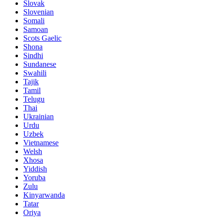
Slovak
Slovenian
Somali
Samoan
Scots Gaelic
Shona
Sindhi
Sundanese
Swahili
Tajik
Tamil
Telugu
Thai
Ukrainian
Urdu
Uzbek
Vietnamese
Welsh
Xhosa
Yiddish
Yoruba
Zulu
Kinyarwanda
Tatar
Oriya