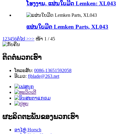
ໂຮງງານ, ແຜ່ນໃບມີດ Lemken: XL043
ແຜ່ນໃບມີດ Lemken Parts, XL043
1
2
3
4
5
6
ຕໍ່ໄປ >
>>
ໜ້າ 1 / 45
ຕິດຕໍ່ພວກເຮົາ
ໂທລະສັບ:
0086-13651592058
ອີເມວ:
fjblade@263.net
ຜະລິດຕະພັນຂອງພວກເຮົາ
ອາໄຫຼ່ Horsch