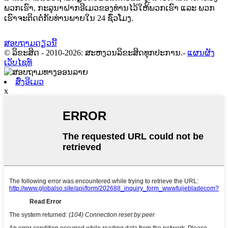
ພວກເຮົາ, ກະລຸນາຝາກອີເມວຂອງທ່ານໄວ້ໃຫ້ພວກເຮົາ ແລະ ພວກ
ເຮົາຈະຕິດຕໍ່ກັບທ່ານພາຍໃນ 24 ຊົ່ວໂມງ.
ສອບຖາມດຽວນີ້
© ລິຂະສິດ - 2010-2026: ສະຫງວນລິຂະສິດທຸກປະການ.
-
ແຜນຜັງ
ເວັບໄຊທ໌
ສົ່ງອີເມວ
x