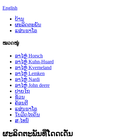
English
ບ້ານ
ຜະລິດຕະພັນ
ແຜ່ນຮາໂຣ
ໝວດໝູ່
ອາໄຫຼ່ Horsch
ອາໄຫຼ່ Kuhn-Huard
ອາໄຫຼ່ Kverneland
ອາໄຫຼ່ Lemken
ອາໄຫຼ່ Nardi
ອາໄຫຼ່ John deere
ປາຍໄຖ
ຊ້ວນ
ຄ້ອນຕີ
ແຜ່ນຮາໂຣ
ໃບມີດໄຖດິນ
ສ-ໄທນ໌
ຜະລິດຕະພັນທີ່ໂດດເດັ່ນ