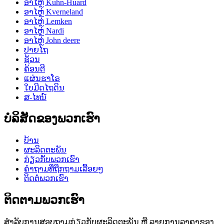
ອາໄຫຼ່ Kuhn-Huard
ອາໄຫຼ່ Kverneland
ອາໄຫຼ່ Lemken
ອາໄຫຼ່ Nardi
ອາໄຫຼ່ John deere
ປາຍໄຖ
ຊ້ວນ
ຄ້ອນຕີ
ແຜ່ນຮາໂຣ
ໃບມີດໄຖດິນ
ສ-ໄທນ໌
ບໍລິສັດຂອງພວກເຮົາ
ບ້ານ
ຜະລິດຕະພັນ
ກ່ຽວກັບພວກເຮົາ
ຄຳຖາມທີ່ຖືກຖາມເລື້ອຍໆ
ຕິດຕໍ່ພວກເຮົາ
ຕິດຕາມພວກເຮົາ
ສຳລັບການສອບຖາມກ່ຽວກັບຜະລິດຕະພັນ ຫຼື ລາຍການລາຄາຂອງ