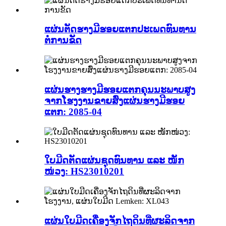
ແຜ່ນຕັດຮາງມີຮອຍແຕກປະເພດທົນທານ
ຕໍ່ການຂັດ
ແຜ່ນຮາງຮາງມີຮອຍແຕກຄຸນນະພາບສູງ
ຈາກໂຮງງານຂາຍສົ່ງແຜ່ນຮາງມີຮອຍ
ແຕກ: 2085-04
ໃບມີດຕັດແຜ່ນຊຸດທົນທານ ແລະ ໜັກ
ໜ່ວງ: HS23010201
ແຜ່ນໃບມີດເຄື່ອງຈັກໄຖດິນທີ່ຜະລິດຈາກ