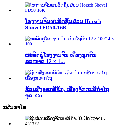
ໂຮງງານຈີນຜະລິດຊິ້ນສ່ວນ Horsch
Shovel FD50-16K
ຜະລິດຢູ່ໂຮງງານຈີນ ເຄື່ອງຂຸດດິນ
ຂະໜາດ 12 × 1...
ຊ້ວນສົ່ງອອກອີຣັກ, ເຄື່ອງຈັກກະສິກຳໄຖ
ຈຸດ, Cu ...
ແຜ່ນຮາໂຣ