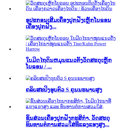
ອຸປະກອນເສີມເຄື່ອງປູກຝັງເຫຼັກໂບຣອນ
ເຄື່ອງປູກຝັງ...
ໃບມີດໄຖດິນຫມຸນແນວຕັ້ງວັດສະດຸເຫຼັກ
ໂບຣອນ / ...
ຄລິບສະປິງຮູບຕົວ S ຄຸນນະພາບສູງ
ຊິ້ນສ່ວນເຄື່ອງປູກຝັງກະສິກໍາ, ວັດສະດຸ
ທົນທານຕໍ່ການສວມໃສ່ທີ່ແຂງແຮງສູງ...